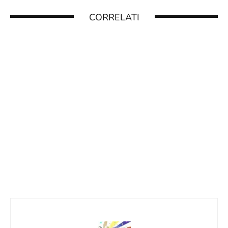
CORRELATI
MARIO + RABBIDS KINGDOM BATTLE –
8.7
RECENSIONE
28 Agosto 2017
SUPER MARIO PARTY JAMBOREE –
9.8
RECENSIONE
17 Ottobre 2024
ZELDA: ECHOES OF WISDOM – RECENSIONE
9
1 Novembre 2024