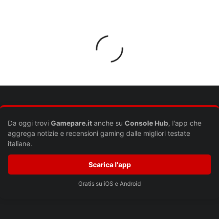
Lascia un commento
Il tuo indirizzo email non sarà pubblicato.
I campi obbligatori sono
contrassegnati
*
Commento
*
Da oggi trovi
Gamepare.it
anche su
Console Hub
, l'app che
aggrega notizie e recensioni gaming dalle migliori testate
italiane.
Scarica l'app
Gratis su iOS e Android
Nome
*