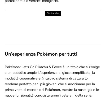
partecipare a divertenti minigiochi.
Vedi anche
HEAVE HO 2, LA RECENSIONE DEL
7.5
RITORNO PIÙ CAOTICO DELL’ESTATE
(NINTENDO SWITCH 2)
3 Agosto 2026
Un’esperienza Pokémon per tutti
Pokémon: Let’s Go Pikachu & Eevee è un titolo che si rivolge
a un pubblico ampio. L’esperienza di gioco semplificata, la
modalità cooperativa e l’intuitivo sistema di cattura lo
rendono perfetto per i più giovani che si avvicinano per la
prima volta al mondo dei Pokémon, mentre la nostalgia e le
nuove funzionalità conquisteranno i veterani della serie.