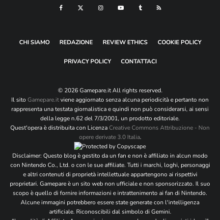
Email
*
Sito web
CHI SIAMO
REDAZIONE
REVIEW ETHICS
COOKIE POLICY
Si, aggiungimi alla tua mailing list
PRIVACY POLICY
CONTATTACI
© 2026 Gamepare.it All rights reserved.
Il sito
Gamepare.it
viene aggiornato senza alcuna periodicità e pertanto non
rappresenta una testata giornalistica e quindi non può considerarsi, ai sensi
della legge n.62 del 7/3/2001, un prodotto editoriale.
Quest'opera è distribuita con Licenza
Creative Commons Attribuzione - Non
opere derivate 3.0 Italia
.
Disclaimer: Questo blog è gestito da un fan e non è affiliato in alcun modo
con Nintendo Co., Ltd. o con le sue affiliate. Tutti i marchi, loghi, personaggi
e altri contenuti di proprietà intellettuale appartengono ai rispettivi
proprietari. Gamepare è un sito web non ufficiale e non sponsorizzato. Il suo
scopo è quello di fornire informazioni e intrattenimento ai fan di Nintendo.
Alcune immagini potrebbero essere state generate con l'intelligenza
artificiale. Riconoscibili dal simbolo di Gemini.