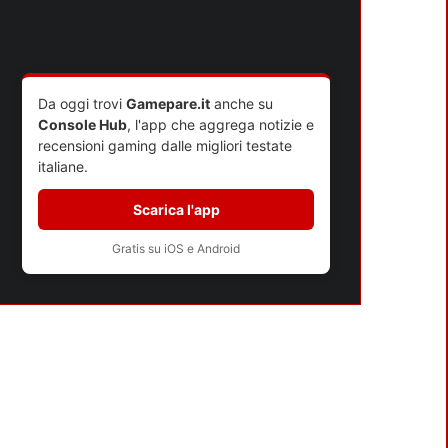
SWITCH 2 A MARZO
Da oggi trovi
Gamepare.it
anche su
Console Hub
, l'app che aggrega notizie e
recensioni gaming dalle migliori testate
italiane.
Scarica l'app
Gratis su iOS e Android