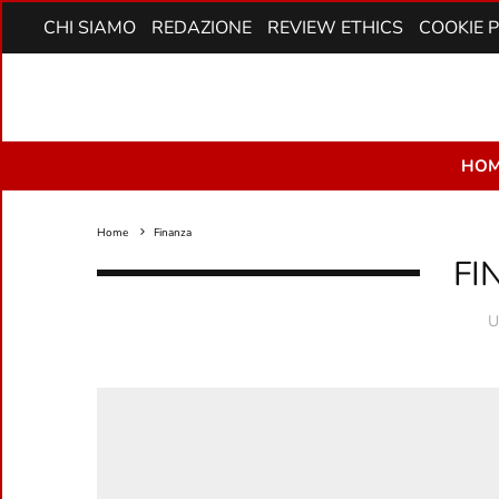
CHI SIAMO
REDAZIONE
REVIEW ETHICS
COOKIE 
HOM
Home
Finanza
FI
U