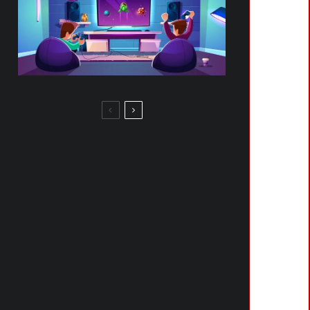
NINTENDO CONFERMA LA
PRESENZA AL PAX EAST 2026:
GRANDI NOVITÀ IN ARRIVO A
BOSTON
TOP 10 GIOCHI RPG IMPERDIBILI
PER NINTENDO SWITCH:
AVVENTURE EPICHE DA NON
PERDERE!
FILOSOFIA DI MIYAMOTO:
PASSARE LA TORCIA AI FUTURI
CREATORI