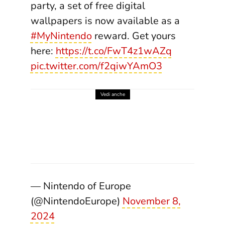
party, a set of free digital
wallpapers is now available as a
#MyNintendo
reward. Get yours
here:
https://t.co/FwT4z1wAZq
pic.twitter.com/f2qiwYAmO3
Vedi anche
IL MILIARDO E MEZZO
NASCOSTO: IL NUMERO CHE
NINTENDO NON HA
SBANDIERATO
6 Agosto 2026
— Nintendo of Europe
(@NintendoEurope)
November 8,
2024