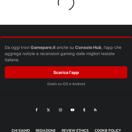
contrassegnati
*
Commento
*
Da oggi trovi
Gamepare.it
anche su
Console Hub
, l'app che
aggrega notizie e recensioni gaming dalle migliori testate
italiane.
Scarica l'app
Gratis su iOS e Android
Nome
*
Email
*
Sito web
CHI SIAMO
REDAZIONE
REVIEW ETHICS
COOKIE POLICY