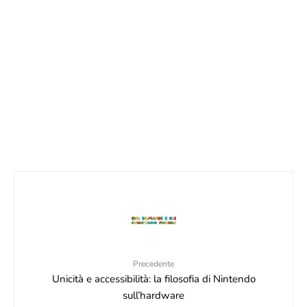
BUNDLE SPLATOON RAIDERS SWITCH 2:
ARRIVA IN ITALIA?
22 Giugno 2026
GIOCHI IN ARRIVO SU NINTENDO ESHOP A
DICEMBRE 2024
1 Dicembre 2024
Precedente
Unicità e accessibilità: la filosofia di Nintendo
sull’hardware