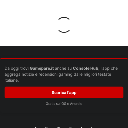
Lascia un commento
Il tuo indirizzo email non sarà pubblicato.
I campi obbligatori sono
contrassegnati
*
Commento
*
Da oggi trovi
Gamepare.it
anche su
Console Hub
, l'app che
aggrega notizie e recensioni gaming dalle migliori testate
italiane.
Scarica l'app
Gratis su iOS e Android
Nome
*