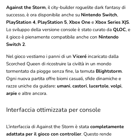
Against the Storm
, il city-builder roguelite dark fantasy di
successo, è ora disponibile anche su
Nintendo Switch
,
PlayStation 4
,
PlayStation 5
,
Xbox One
e
Xbox Series X|S
.
Lo sviluppo della versione console è stato curato da
QLOC
, e
il gioco è pienamente compatibile anche con
Nintendo
Switch 2
.
Nel gioco vestiamo i panni di un
Viceré
incaricato dalla
Scorched Queen di ricostruire la civiltà in un mondo
tormentato da piogge senza fine, la temuta
Blightstorm
.
Ogni nuova partita offre biomi casuali, sfide dinamiche e
razze uniche da guidare:
umani
,
castori
,
lucertole
,
volpi
,
arpie
e altre ancora.
Interfaccia ottimizzata per console
L’interfaccia di Against the Storm è stata
completamente
adattata per il gioco con controller
. Questo rende