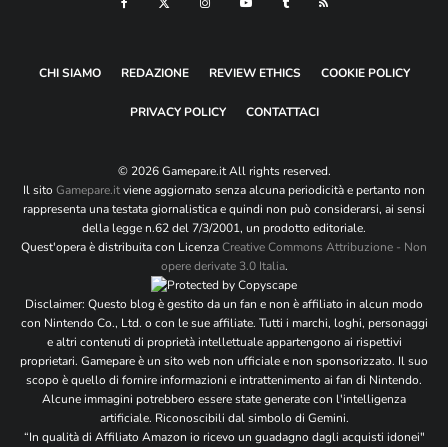
Email
*
Sito web
CHI SIAMO
REDAZIONE
REVIEW ETHICS
COOKIE POLICY
Si, aggiungimi alla tua mailing list
PRIVACY POLICY
CONTATTACI
© 2026 Gamepare.it All rights reserved.
Il sito
Gamepare.it
viene aggiornato senza alcuna periodicità e pertanto non
rappresenta una testata giornalistica e quindi non può considerarsi, ai sensi
della legge n.62 del 7/3/2001, un prodotto editoriale.
Quest'opera è distribuita con Licenza
Creative Commons Attribuzione - Non
opere derivate 3.0 Italia
.
Disclaimer: Questo blog è gestito da un fan e non è affiliato in alcun modo
con Nintendo Co., Ltd. o con le sue affiliate. Tutti i marchi, loghi, personaggi
e altri contenuti di proprietà intellettuale appartengono ai rispettivi
proprietari. Gamepare è un sito web non ufficiale e non sponsorizzato. Il suo
scopo è quello di fornire informazioni e intrattenimento ai fan di Nintendo.
Alcune immagini potrebbero essere state generate con l'intelligenza
artificiale. Riconoscibili dal simbolo di Gemini.
“In qualità di Affiliato Amazon io ricevo un guadagno dagli acquisti idonei"