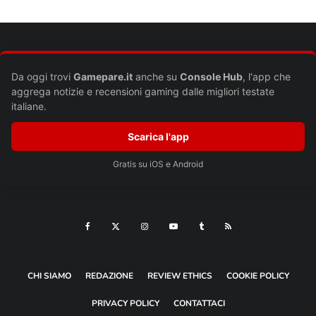
Commento
*
Da oggi trovi
Gamepare.it
anche su
Console Hub
, l'app che
aggrega notizie e recensioni gaming dalle migliori testate
italiane.
Scarica l'app
Gratis su iOS e Android
Nome
*
Email
*
Sito web
CHI SIAMO
REDAZIONE
REVIEW ETHICS
COOKIE POLICY
Si, aggiungimi alla tua mailing list
PRIVACY POLICY
CONTATTACI