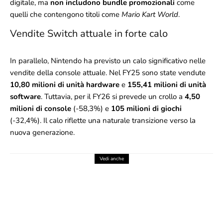
digitale, ma
non includono bundle promozionali
come
quelli che contengono titoli come
Mario Kart World
.
Vendite Switch attuale in forte calo
In parallelo, Nintendo ha previsto un calo significativo nelle
vendite della console attuale. Nel FY25 sono state vendute
10,80 milioni di unità hardware
e
155,41 milioni di unità
software
. Tuttavia, per il FY26 si prevede un crollo a
4,50
milioni di console
(-58,3%) e
105 milioni di giochi
(-32,4%). Il calo riflette una naturale transizione verso la
nuova generazione.
Vedi anche
I RICAVI NINTENDO CALANO, MA GLI
UTILI ESPLODONO: IL PARADOSSO
SPIEGATO
6 Agosto 2026