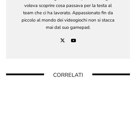
voleva scoprire cosa passava per la testa al
team che ci ha lavorato. Appassionato fin da
piccolo al mondo dei videogiochi non si stacca
mai dal suo gamepad.
CORRELATI
SCOPERTO IL CODICE “OSM”: IN ARRIVO
UNA NUOVA NINTENDO SWITCH 2
VERSIONE LITE?
16 Gennaio 2026
SONIC RACING: CROSSWORLDS, UNA DEMO
PER GIOCATORE SINGOLO ARRIVA SU