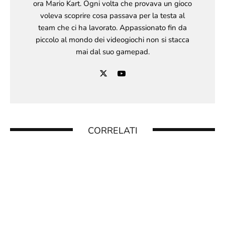
ora Mario Kart. Ogni volta che provava un gioco
voleva scoprire cosa passava per la testa al
team che ci ha lavorato. Appassionato fin da
piccolo al mondo dei videogiochi non si stacca
mai dal suo gamepad.
CORRELATI
10 CONSIGLI PER MARIO & LUIGI:
FRATERNAUTI ALLA CARICA
12 Novembre 2024
MY MARIO: NINTENDO LANCIA UNA NUOVA
LINEA DI PRODOTTI PER BAMBINI, CON
UN’APP GRATUITA PER NINTENDO SWITCH