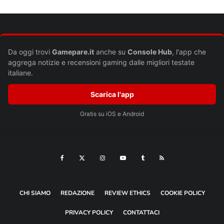
Da oggi trovi
Gamepare.it
anche su
Console Hub
, l'app che
aggrega notizie e recensioni gaming dalle migliori testate
italiane.
Scarica l'app
Gratis su iOS e Android
Nome
*
Email
*
Sito web
CHI SIAMO
REDAZIONE
REVIEW ETHICS
COOKIE POLICY
Si, aggiungimi alla tua mailing list
PRIVACY POLICY
CONTATTACI