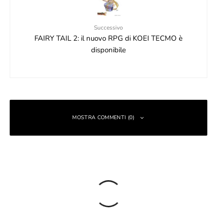
Successivo
FAIRY TAIL 2: il nuovo RPG di KOEI TECMO è
disponibile
MOSTRA COMMENTI (0)
Lascia un commento
Il tuo indirizzo email non sarà pubblicato.
I campi obbligatori sono
contrassegnati
*
Commento
*