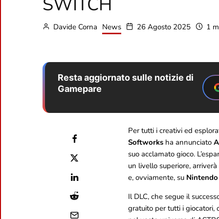
SWITCH
Davide Corna
News
26 Agosto 2025
1 mi
Resta aggiornato sulle notizie di
Gamepare
Per tutti i creativi ed esplor
Softworks
ha annunciato
A
suo acclamato gioco. L’espan
un livello superiore, arriver
e, ovviamente, su
Nintendo
Il DLC, che segue il success
gratuito per tutti i giocator