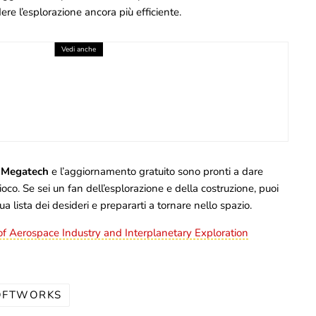
ere l’esplorazione ancora più efficiente.
Vedi anche
DIO DEMONIACO, QUATTRO EROI E IL
PO NELLE TUE MANI
 2026
Megatech
e l’aggiornamento gratuito sono pronti a dare
ioco. Se sei un fan dell’esplorazione e della costruzione, puoi
ua lista dei desideri e prepararti a tornare nello spazio.
f Aerospace Industry and Interplanetary Exploration
OFTWORKS