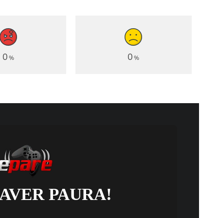
0
0
%
%
 AVER PAURA!