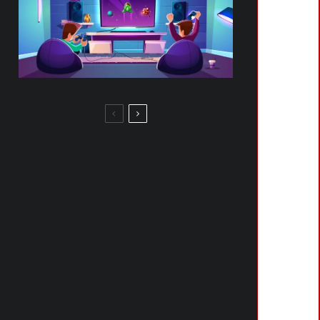
DADI, MOSTRI E DISTRUZIONE:
KING OF TOKYO CONQUISTA
NINTENDO SWITCH NEL 2026
ULTIMA CHIAMATA: I VOUCHER
NINTENDO SWITCH SPARISCONO
IL 30 GENNAIO
NINTENDO REGISTRA A
SORPRESA MARIO TENNIS: ULTRA
SMASH E DR. MARIO. RITORNO
IMMINENTE O SEMPLICE TUTELA?