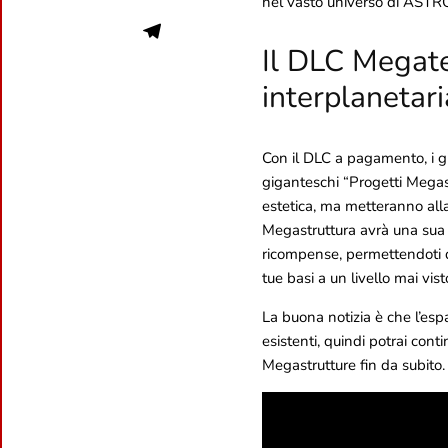
nel vasto universo di AST
Il DLC Megate
interplanetari
Con il DLC a pagamento, i gi
giganteschi “Progetti Megas
estetica, ma metteranno alla
Megastruttura avrà una sua i
ricompense, permettendoti di
tue basi a un livello mai vis
La buona notizia è che l’es
esistenti, quindi potrai conti
Megastrutture fin da subito.