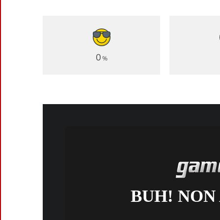
0
%
BUH! NON