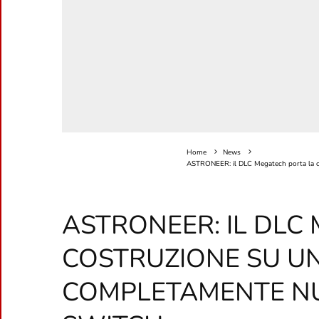
Home
News
ASTRONEER: il DLC Megatech porta la c
ASTRONEER: IL DLC
COSTRUZIONE SU U
COMPLETAMENTE N