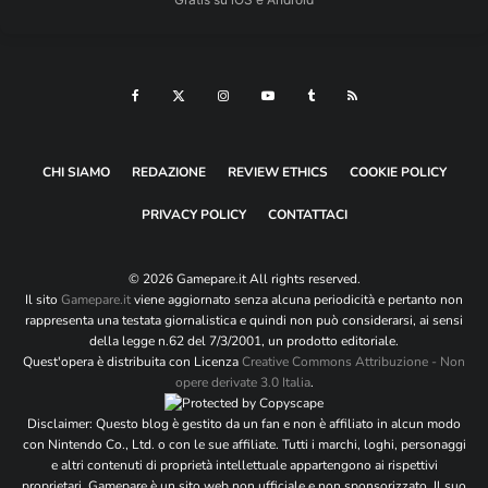
Nome
*
Email
*
Sito web
CHI SIAMO
REDAZIONE
REVIEW ETHICS
COOKIE POLICY
Si, aggiungimi alla tua mailing list
PRIVACY POLICY
CONTATTACI
© 2026 Gamepare.it All rights reserved.
Il sito
Gamepare.it
viene aggiornato senza alcuna periodicità e pertanto non
rappresenta una testata giornalistica e quindi non può considerarsi, ai sensi
della legge n.62 del 7/3/2001, un prodotto editoriale.
Quest'opera è distribuita con Licenza
Creative Commons Attribuzione - Non
opere derivate 3.0 Italia
.
Disclaimer: Questo blog è gestito da un fan e non è affiliato in alcun modo
con Nintendo Co., Ltd. o con le sue affiliate. Tutti i marchi, loghi, personaggi
e altri contenuti di proprietà intellettuale appartengono ai rispettivi
proprietari. Gamepare è un sito web non ufficiale e non sponsorizzato. Il suo