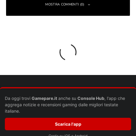
MOSTRA COMMENTI (0)
Lascia un commento
Il tuo indirizzo email non sarà pubblicato.
I campi obbligatori sono
contrassegnati
*
Commento
*
Da oggi trovi
Gamepare.it
anche su
Console Hub
, l'app che
aggrega notizie e recensioni gaming dalle migliori testate
italiane.
Scarica l'app
Gratis su iOS e Android