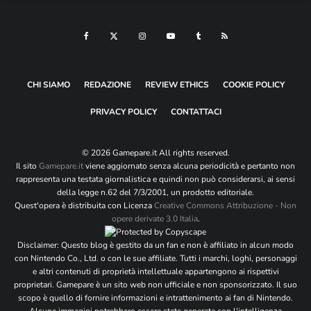
Email
*
Sito web
CHI SIAMO
REDAZIONE
REVIEW ETHICS
COOKIE POLICY
Si, aggiungimi alla tua mailing list
PRIVACY POLICY
CONTATTACI
© 2026 Gamepare.it All rights reserved.
Il sito
Gamepare.it
viene aggiornato senza alcuna periodicità e pertanto non
rappresenta una testata giornalistica e quindi non può considerarsi, ai sensi
della legge n.62 del 7/3/2001, un prodotto editoriale.
Quest'opera è distribuita con Licenza
Creative Commons Attribuzione - Non
opere derivate 3.0 Italia
.
Disclaimer: Questo blog è gestito da un fan e non è affiliato in alcun modo
con Nintendo Co., Ltd. o con le sue affiliate. Tutti i marchi, loghi, personaggi
e altri contenuti di proprietà intellettuale appartengono ai rispettivi
proprietari. Gamepare è un sito web non ufficiale e non sponsorizzato. Il suo
scopo è quello di fornire informazioni e intrattenimento ai fan di Nintendo.
Alcune immagini potrebbero essere state generate con l'intelligenza