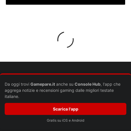
Lascia un commento
Il tuo indirizzo email non sarà pubblicato.
I campi obbligatori sono
contrassegnati
*
Commento
*
Da oggi trovi
Gamepare.it
anche su
Console Hub
, l'app che
aggrega notizie e recensioni gaming dalle migliori testate
italiane.
Scarica l'app
Gratis su iOS e Android
Nome
*