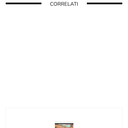
CORRELATI
NINTENDO: I RISULTATI FINANZIARI DEL
2024 E DATI DI VENDITA
6 Novembre 2024
#MAR10DAY 2025: CELEBRIAMO IL SUPER
MARIO DAY
23 Febbraio 2025
NINTENDO SWITCH NON SI ACCENDE:
CAUSE E SOLUZIONI
4 Dicembre 2024