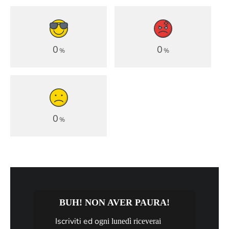
0
0
%
%
0
%
BUH! NON AVER PAURA!
Iscriviti ed o
gni lunedì riceverai