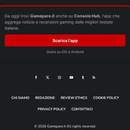
Da oggi trovi
Gamepare.it
anche su
Console Hub
, l'app che
aggrega notizie e recensioni gaming dalle migliori testate
italiane.
Scarica l'app
Gratis su iOS e Android
Nome
*
Email
*
Sito web
CHI SIAMO
REDAZIONE
REVIEW ETHICS
COOKIE POLICY
Si, aggiungimi alla tua mailing list
PRIVACY POLICY
CONTATTACI
© 2026 Gamepare.it All rights reserved.