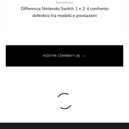
Successivo
Differenza Nintendo Switch 1 e 2: il confronto
definitivo tra modelli e prestazioni
MOSTRA COMMENTI (0)
Lascia un commento
Il tuo indirizzo email non sarà pubblicato.
I campi obbligatori sono
contrassegnati
*
Commento
*