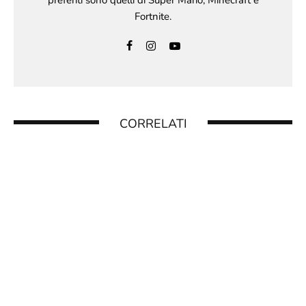
Fortnite.
CORRELATI
DAI CREATORI DI BALDUR’S GATE 3:
DIVINITY ORIGINAL SIN 2 BRILLA SU
NINTENDO SWITCH 2 (ED È DISPONIBILE
ORA)
16 Dicembre 2025
HYRULE WARRIORS: L’ERA DELL’ESILIO –
RADUNA GLI ALLEATI CONTRO
GANONDORF!
26 Ottobre 2025