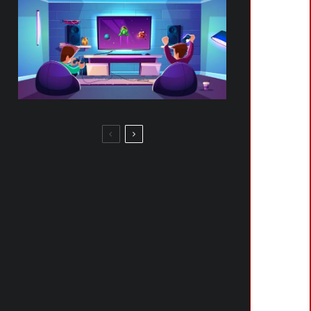
ACCORDO ACCOUNT NINTENDO
AGGIORNAMENTO: COSA CAMBIA
E PERCHÉ
SPLATOON RAIDERS SU
NINTENDO SWITCH 2: TUTTO DAL
DIRECT DEL 9 GIUGNO
NINTENDO RISCATTA CODICE: LA