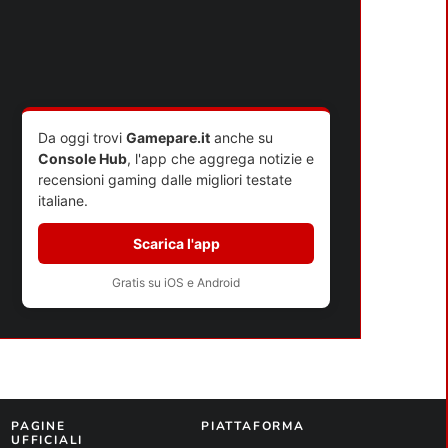
POLYBIUS E NINTENDO: IL
CABINATO MALEDETTO È
ESISTITO VERAMENTE?
Da oggi trovi
Gamepare.it
anche su
Console Hub
, l'app che aggrega notizie e
recensioni gaming dalle migliori testate
italiane.
Scarica l'app
Gratis su iOS e Android
PAGINE
PIATTAFORMA
UFFICIALI