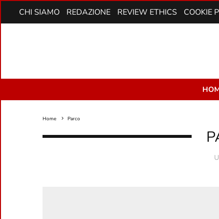
CHI SIAMO
REDAZIONE
REVIEW ETHICS
COOKIE 
HOM
Home
Parco
P
U