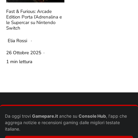
Fast & Furious: Arcade
Edition Porta l’Adrenalina e
le Supercar su Nintendo
Switch
Elia Rossi
·
26 Ottobre 2025
·
1 min lettura
Da oggi trovi
Gamepare.it
anche su
Console Hub
, l'app che
aggrega notizie e recensioni gaming dalle migliori testate
italiane.