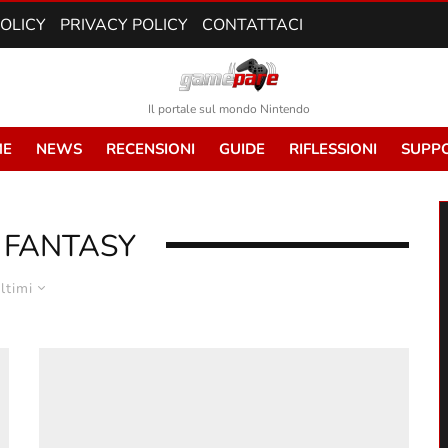
POLICY
PRIVACY POLICY
CONTATTACI
Il portale sul mondo Nintendo
E
NEWS
RECENSIONI
GUIDE
RIFLESSIONI
SUPP
 FANTASY
ltimi