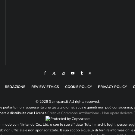
REDAZIONE
REVIEW ETHICS
COOKIE POLICY
PRIVACY POLICY
© 2026 Gamepare.it All rights reserved.
e pertanto non rappresenta una testata giornalistica e quindi non può considerarsi, a
era è distribuita con Licenza
Creative Commons Attribuzione - Non opere derivate 3.
 modo con Nintendo Co., Ltd. o con le sue affiliate. Tutti i marchi, loghi, personaggi 
b non ufficiale e non sponsorizzato. Il suo scopo è quello di fornire informazioni e 