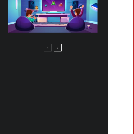
ZLATAN FC ARRIVA IN EA SPORTS
FC 26
IL RITORNO DEL RAGAZZO
SELVAGGIO: L’AVVENTURA CULT
PER PS1 RIVIVE SULLA NUOVA
CONSOLE NINTENDO
SUPER MARIO BROS. WONDER:
SBLOCCARE TUTTI I PERSONAGGI
E I DISTINTIVI