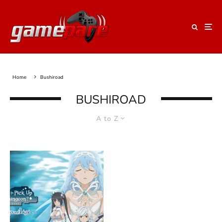
Home
Bushiroad
BUSHIROAD
A to Z