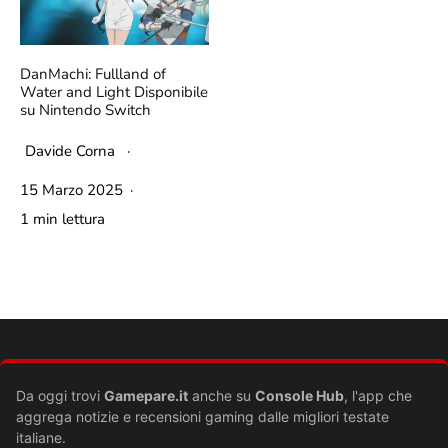
DanMachi: Fullland of
Water and Light Disponibile
su Nintendo Switch
Davide Corna
·
15 Marzo 2025
·
1 min lettura
Da oggi trovi
Gamepare.it
anche su
Console Hub
, l'app che
aggrega notizie e recensioni gaming dalle migliori testate
italiane.